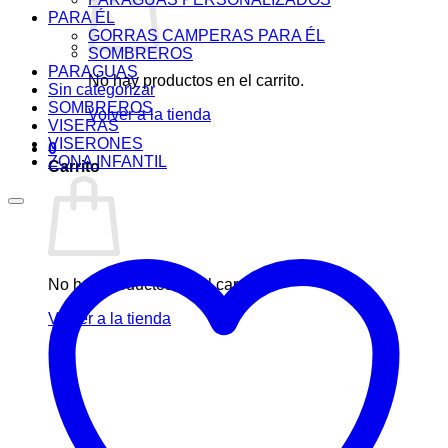
PARA ÉL
GORRAS CAMPERAS PARA ÉL
SOMBREROS
PARAGUAS
No hay productos en el carrito.
Sin categorizar
SOMBREROS
Volver a la tienda
VISERAS
VISERONES
0
ZONA INFANTIL
Carrito
No hay productos en el carrito.
Volver a la tienda