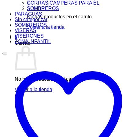
GORRAS CAMPERAS PARA ÉL
SOMBREROS
PARAGUAS
No hay productos en el carrito.
Sin categorizar
SOMBREROS
Volver a la tienda
VISERAS
VISERONES
0
ZONA INFANTIL
Carrito
No hay productos en el carrito.
Volver a la tienda