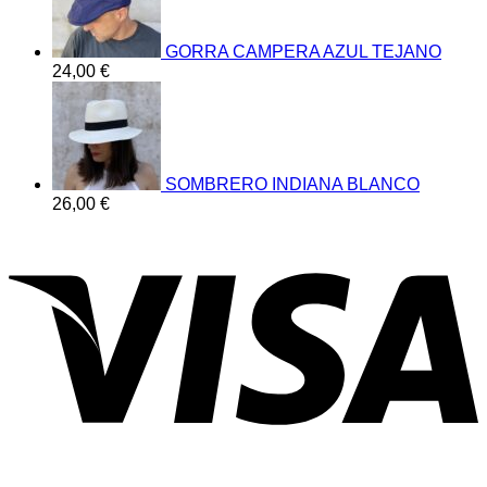
GORRA CAMPERA AZUL TEJANO
24,00
€
SOMBRERO INDIANA BLANCO
26,00
€
V
P