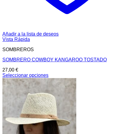
Añadir a la lista de deseos
Vista Rápida
SOMBREROS
SOMBRERO COWBOY KANGAROO TOSTADO
27,00
€
Seleccionar opciones
Este
producto
tiene
múltiples
variantes.
Las
opciones
se
pueden
elegir