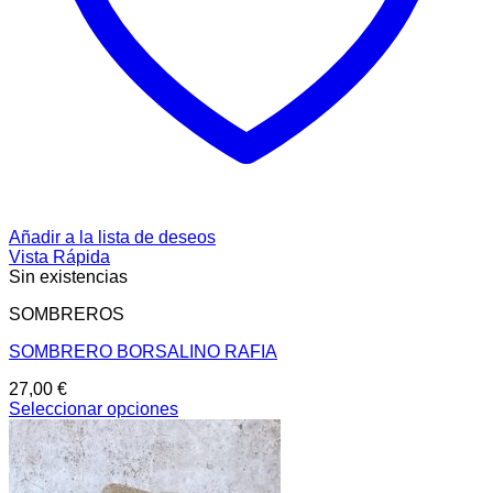
Añadir a la lista de deseos
Vista Rápida
Sin existencias
SOMBREROS
SOMBRERO BORSALINO RAFIA
27,00
€
Seleccionar opciones
Este
producto
tiene
múltiples