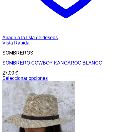
Añadir a la lista de deseos
Vista Rápida
SOMBREROS
SOMBRERO COWBOY KANGAROO BLANCO
27,00
€
Seleccionar opciones
Este
producto
tiene
múltiples
variantes.
Las
opciones
se
pueden
elegir