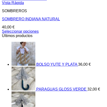
Vista Rápida
SOMBREROS
SOMBRERO INDIANA NATURAL
40,00
€
Seleccionar opciones
Este
Últimos productos
producto
tiene
múltiples
variantes.
Las
opciones
BOLSO YUTE Y PLATA
36,00
€
se
pueden
elegir
en
la
página
PARAGUAS GLOSS VERDE
32,00
€
de
producto