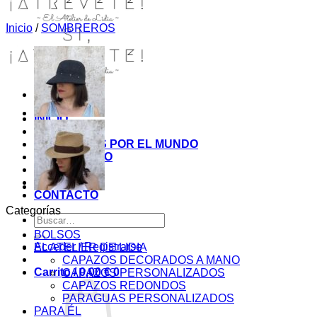
Inicio
/
SOMBREROS
INICIO
TIENDA
MIS COSITAS POR EL MUNDO
EL COMIENZO
BLOG
PAGOS
CONTACTO
Categorías
Buscar
por:
BOLSOS
Acceder / Registrarse
EL ATELIER DE LIDIA
CAPAZOS DECORADOS A MANO
Carrito /
0,00
€
0
CAPAZOS PERSONALIZADOS
CAPAZOS REDONDOS
PARAGUAS PERSONALIZADOS
PARA ÉL