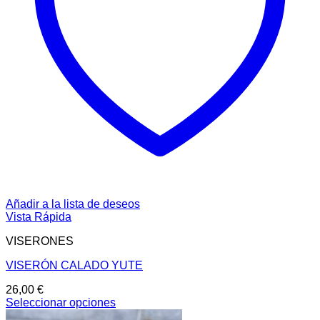
Añadir a la lista de deseos
Vista Rápida
VISERONES
VISERÓN CALADO YUTE
26,00
€
Seleccionar opciones
Este