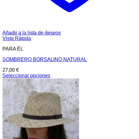
Añadir a la lista de deseos
Vista Rápida
PARA ÉL
SOMBRERO BORSALINO NATURAL
27,00
€
Seleccionar opciones
Este
producto
tiene
múltiples
variantes.
Las
opciones
se
pueden
elegir
en