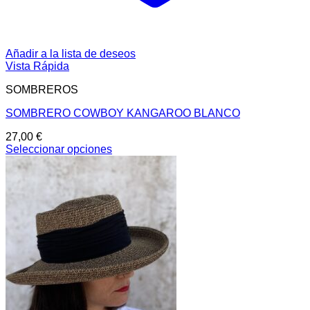
Añadir a la lista de deseos
Vista Rápida
SOMBREROS
SOMBRERO COWBOY KANGAROO BLANCO
27,00
€
Seleccionar opciones
Este
producto
tiene
múltiples
variantes.
Las
opciones
se
pueden
elegir
en
la