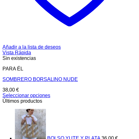
Añadir a la lista de deseos
Vista Rápida
Sin existencias
PARA ÉL
SOMBRERO BORSALINO NUDE
38,00
€
Seleccionar opciones
Este
Últimos productos
producto
tiene
múltiples
variantes.
Las
opciones
BOLSO YUTE Y PLATA
36,00
€