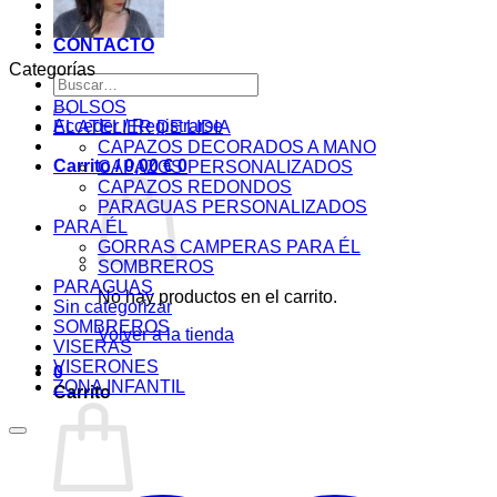
BLOG
PAGOS
CONTACTO
Categorías
Buscar
por:
BOLSOS
Acceder / Registrarse
EL ATELIER DE LIDIA
CAPAZOS DECORADOS A MANO
Carrito /
0,00
€
0
CAPAZOS PERSONALIZADOS
CAPAZOS REDONDOS
PARAGUAS PERSONALIZADOS
PARA ÉL
GORRAS CAMPERAS PARA ÉL
SOMBREROS
PARAGUAS
No hay productos en el carrito.
Sin categorizar
SOMBREROS
Volver a la tienda
VISERAS
VISERONES
0
ZONA INFANTIL
Carrito