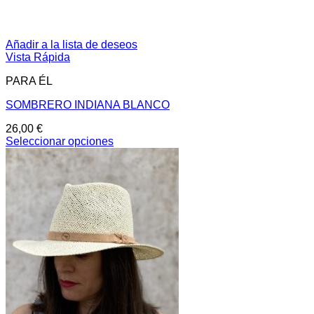
Añadir a la lista de deseos
Vista Rápida
PARA ÉL
SOMBRERO INDIANA BLANCO
26,00
€
Seleccionar opciones
Este
producto
tiene
múltiples
variantes.
Las
opciones
se
pueden
elegir
en
la
página