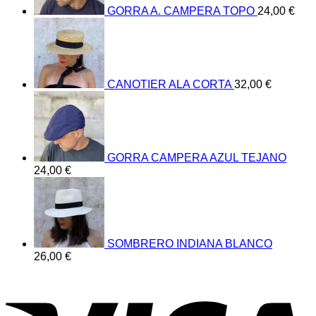
GORRA A. CAMPERA TOPO
24,00
€
CANOTIER ALA CORTA
32,00
€
GORRA CAMPERA AZUL TEJANO
24,00
€
SOMBRERO INDIANA BLANCO
26,00
€
V