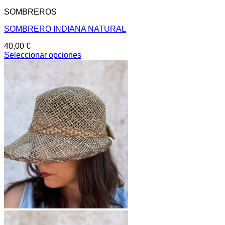
SOMBREROS
SOMBRERO INDIANA NATURAL
40,00
€
Seleccionar opciones
Este
producto
tiene
múltiples
variantes.
Las
opciones
se
pueden
elegir
en
la
página
de
producto