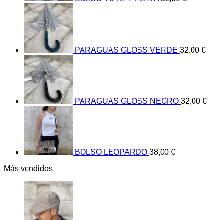
se
pueden
elegir
en
la
página
PARAGUAS GLOSS VERDE
32,00
€
de
producto
PARAGUAS GLOSS NEGRO
32,00
€
BOLSO LEOPARDO
38,00
€
Más vendidos