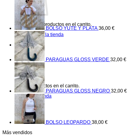
No hay productos en el carrito.
BOLSO YUTE Y PLATA
36,00
€
Volver a la tienda
0
Carrito
PARAGUAS GLOSS VERDE
32,00
€
No hay productos en el carrito.
PARAGUAS GLOSS NEGRO
32,00
€
Volver a la tienda
BOLSO LEOPARDO
38,00
€
Más vendidos