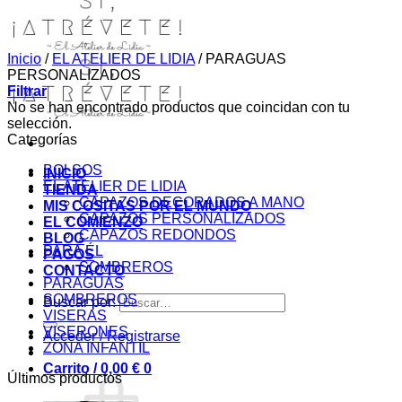
Inicio
/
EL ATELIER DE LIDIA
/
PARAGUAS
PERSONALIZADOS
Filtrar
No se han encontrado productos que coincidan con tu
selección.
Categorías
BOLSOS
INICIO
EL ATELIER DE LIDIA
TIENDA
CAPAZOS DECORADOS A MANO
MIS COSITAS POR EL MUNDO
CAPAZOS PERSONALIZADOS
EL COMIENZO
CAPAZOS REDONDOS
BLOG
PARA ÉL
PAGOS
SOMBREROS
CONTACTO
PARAGUAS
SOMBREROS
Buscar por:
VISERAS
VISERONES
Acceder / Registrarse
ZONA INFANTIL
Carrito /
0,00
€
0
Últimos productos