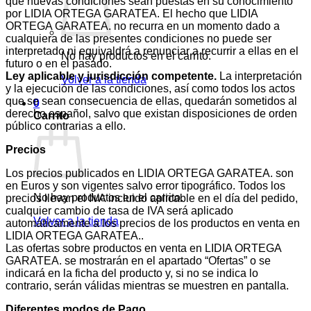
que nuevas condiciones sean puestas en su conocimiento
por LIDIA ORTEGA GARATEA. El hecho que LIDIA
ORTEGA GARATEA. no recurra en un momento dado a
cualquiera de las presentes condiciones no puede ser
interpretado ni equivaldrá a renunciar a recurrir a ellas en el
No hay productos en el carrito.
futuro o en el pasado.
Ley aplicable y jurisdicción competente.
La interpretación
Volver a la tienda
y la ejecución de las condiciones, así como todos los actos
que se sean consecuencia de ellas, quedarán sometidos al
0
derecho español, salvo que existan disposiciones de orden
Carrito
público contrarias a ello.
Precios
Los precios publicados en LIDIA ORTEGA GARATEA. son
en Euros y son vigentes salvo error tipográfico. Todos los
No hay productos en el carrito.
precios llevan el IVA incluido aplicable en el día del pedido,
cualquier cambio de tasa de IVA será aplicado
Volver a la tienda
automáticamente a los precios de los productos en venta en
LIDIA ORTEGA GARATEA..
Las ofertas sobre productos en venta en LIDIA ORTEGA
GARATEA. se mostrarán en el apartado “Ofertas” o se
indicará en la ficha del producto y, si no se indica lo
contrario, serán válidas mientras se muestren en pantalla.
Diferentes modos de Pago