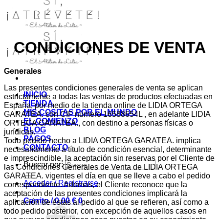
CONDICIONES DE VENTA
Generales
Las presentes condiciones generales de venta se aplican
INICIO
estrictamente a todas las ventas de productos efectuadas en
TIENDA
España, por medio de la tienda online de LIDIA ORTEGA
MIS COSITAS POR EL MUNDO
GARATEA. con CIF número 16588654L , en adelante LIDIA
EL COMIENZO
ORTEGA GARATEA., con destino a personas físicas o
BLOG
jurídicas.
PAGOS
Todo pedido hecho a LIDIA ORTEGA GARATEA. implica
CONTACTO
necesariamente a título de condición esencial, determinante
e imprescindible, la aceptación sin reservas por el Cliente de
Buscar por:
las Condiciones Generales de Venta de LIDIA ORTEGA
GARATEA. vigentes el día en que se lleve a cabo el pedido
Acceder / Registrarse
correspondiente. Además, el Cliente reconoce que la
aceptación de las presentes condiciones implicará la
Carrito /
0,00
€
0
aplicación de éstas al pedido al que se refieren, así como a
todo pedido posterior, con excepción de aquellos casos en