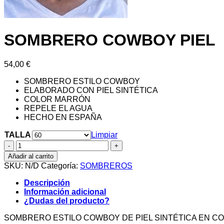
SOMBRERO COWBOY PIEL
54,00
€
SOMBRERO ESTILO COWBOY
ELABORADO CON PIEL SINTÉTICA
COLOR MARRÓN
REPELE EL AGUA
HECHO EN ESPAÑA
TALLA
Limpiar
SOMBRERO
COWBOY
Añadir al carrito
PIEL
SKU:
N/D
Categoría:
SOMBREROS
cantidad
Descripción
Información adicional
¿Dudas del producto?
SOMBRERO ESTILO COWBOY DE PIEL SINTÉTICA EN C