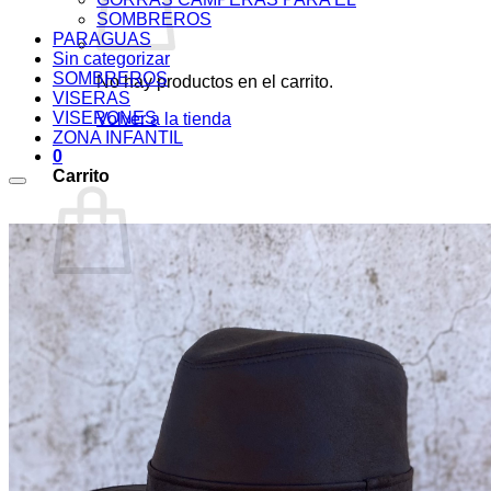
SOMBREROS
PARAGUAS
Sin categorizar
SOMBREROS
No hay productos en el carrito.
VISERAS
VISERONES
Volver a la tienda
ZONA INFANTIL
0
Carrito
No hay productos en el carrito.
Volver a la tienda