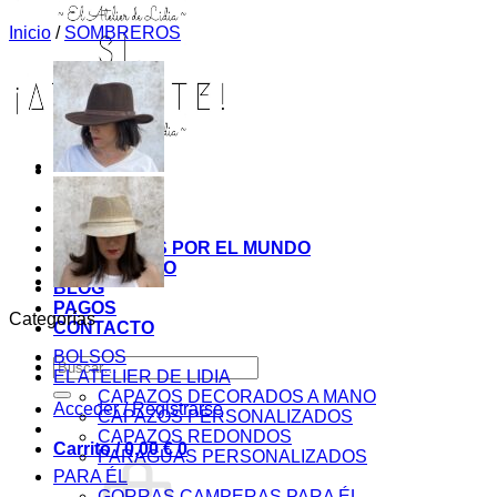
Inicio
/
SOMBREROS
INICIO
TIENDA
MIS COSITAS POR EL MUNDO
EL COMIENZO
BLOG
PAGOS
Categorías
CONTACTO
BOLSOS
Buscar
EL ATELIER DE LIDIA
por:
CAPAZOS DECORADOS A MANO
Acceder / Registrarse
CAPAZOS PERSONALIZADOS
CAPAZOS REDONDOS
Carrito /
0,00
€
0
PARAGUAS PERSONALIZADOS
PARA ÉL
GORRAS CAMPERAS PARA ÉL