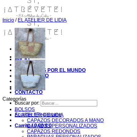
Inicio
/
EL ATELIER DE LIDIA
INICIO
TIENDA
MIS COSITAS POR EL MUNDO
EL COMIENZO
BLOG
PAGOS
CONTACTO
Categorías
Buscar por:
BOLSOS
Acceder / Registrarse
EL ATELIER DE LIDIA
CAPAZOS DECORADOS A MANO
Carrito /
0,00
€
0
CAPAZOS PERSONALIZADOS
CAPAZOS REDONDOS
PARAGUAS PERSONALIZADOS