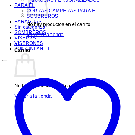
PARA ÉL
GORRAS CAMPERAS PARA ÉL
SOMBREROS
PARAGUAS
No hay productos en el carrito.
Sin categorizar
SOMBREROS
Volver a la tienda
VISERAS
VISERONES
0
ZONA INFANTIL
Carrito
No hay productos en el carrito.
Volver a la tienda