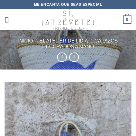
Saltar
ME ENCANTA QUE SEAS ESPECIAL
al
contenido
0
INICIO
/
EL ATELIER DE LIDIA
/
CAPAZOS
DECORADOS A MANO
Añadir
a la
lista de
deseos