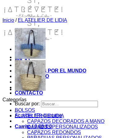
Inicio
/
EL ATELIER DE LIDIA
INICIO
TIENDA
MIS COSITAS POR EL MUNDO
EL COMIENZO
BLOG
PAGOS
CONTACTO
Categorías
Buscar por:
BOLSOS
Acceder / Registrarse
EL ATELIER DE LIDIA
CAPAZOS DECORADOS A MANO
Carrito /
0,00
€
0
CAPAZOS PERSONALIZADOS
CAPAZOS REDONDOS
PARAGUAS PERSONALIZADOS