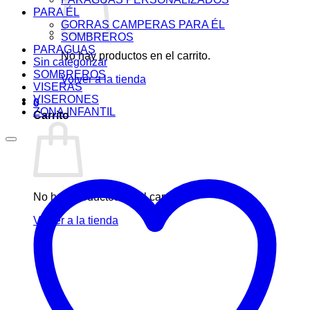
PARA ÉL
GORRAS CAMPERAS PARA ÉL
SOMBREROS
PARAGUAS
No hay productos en el carrito.
Sin categorizar
SOMBREROS
Volver a la tienda
VISERAS
VISERONES
0
ZONA INFANTIL
Carrito
No hay productos en el carrito.
Volver a la tienda