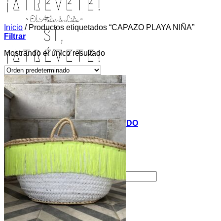
Inicio
/
Productos etiquetados “CAPAZO PLAYA NIÑA”
Filtrar
Mostrando el único resultado
INICIO
TIENDA
MIS COSITAS POR EL MUNDO
EL COMIENZO
BLOG
PAGOS
CONTACTO
Buscar por:
Acceder / Registrarse
Carrito /
0,00
€
0