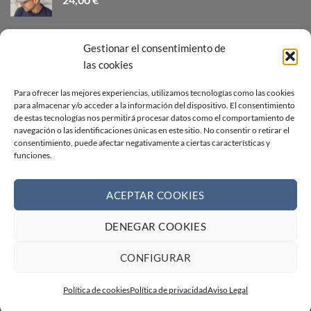
SOMBRERO INDIANA NATURAL
Gestionar el consentimiento de
34,00
€
las cookies
GORRA CAMPERA LINO AZUL Y BEIGE
Para ofrecer las mejores experiencias, utilizamos tecnologías como las cookies
para almacenar y/o acceder a la información del dispositivo. El consentimiento
38,00
€
de estas tecnologías nos permitirá procesar datos como el comportamiento de
navegación o las identificaciones únicas en este sitio. No consentir o retirar el
consentimiento, puede afectar negativamente a ciertas características y
VISERÓN NATURAL CALADO
funciones.
28,00
€
ACEPTAR COOKIES
DENEGAR COOKIES
Visa
PayPal
Stripe
MasterCard
Cash
On
AVISO LEGAL
CONDICIONES DE VENTA
CONTACTO
CONFIGURAR
Delivery
POLÍTICA DE COOKIES
POLÍTICA DE PRIVACIDAD
FORMULARIO DE DESISTIMIENTO
RECLAMACIONES
Política de cookies
Política de privacidad
Aviso Legal
Copyright 2026 ©
Web creada por BIT INFORMÁTICA LODOSA