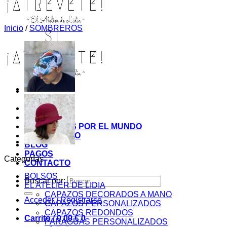
Inicio
/
SOMBREROS
INICIO
TIENDA
MIS COSITAS POR EL MUNDO
EL COMIENZO
BLOG
PAGOS
Categorías
CONTACTO
BOLSOS
Buscar por:
EL ATELIER DE LIDIA
CAPAZOS DECORADOS A MANO
Acceder / Registrarse
CAPAZOS PERSONALIZADOS
CAPAZOS REDONDOS
Carrito /
0,00
€
0
PARAGUAS PERSONALIZADOS