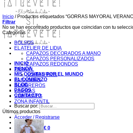
Inicio
/
Productos etiquetados “GORRAS MAYORAL VERANO
Filtrar
No se han encontrado productos que coincidan con tu selecci
Categorías
BOLSOS
EL ATELIER DE LIDIA
CAPAZOS DECORADOS A MANO
CAPAZOS PERSONALIZADOS
INICIO
CAPAZOS REDONDOS
TIENDA
PARA ÉL
MIS COSITAS POR EL MUNDO
SOMBREROS
EL COMIENZO
PARAGUAS
BLOG
SOMBREROS
PAGOS
VISERAS
CONTACTO
VISERONES
ZONA INFANTIL
Buscar por:
Últimos productos
Acceder / Registrarse
Carrito /
0,00
€
0