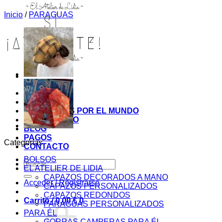
Inicio
/
PARAGUAS
INICIO
TIENDA
MIS COSITAS POR EL MUNDO
EL COMIENZO
BLOG
PAGOS
Categorías
CONTACTO
BOLSOS
Buscar
EL ATELIER DE LIDIA
por:
CAPAZOS DECORADOS A MANO
Acceder / Registrarse
CAPAZOS PERSONALIZADOS
CAPAZOS REDONDOS
Carrito /
0,00
€
0
PARAGUAS PERSONALIZADOS
PARA ÉL
GORRAS CAMPERAS PARA ÉL