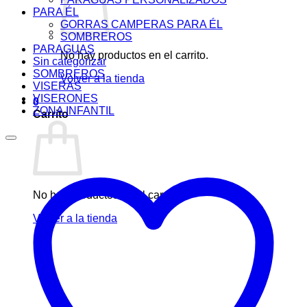
PARA ÉL
GORRAS CAMPERAS PARA ÉL
SOMBREROS
PARAGUAS
No hay productos en el carrito.
Sin categorizar
SOMBREROS
Volver a la tienda
VISERAS
VISERONES
0
ZONA INFANTIL
Carrito
No hay productos en el carrito.
Volver a la tienda