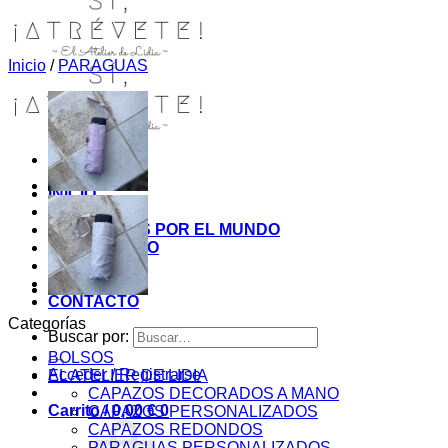
Inicio
/
PARAGUAS
INICIO
TIENDA
MIS COSITAS POR EL MUNDO
EL COMIENZO
BLOG
PAGOS
CONTACTO
Categorías
Buscar por:
BOLSOS
Acceder / Registrarse
EL ATELIER DE LIDIA
CAPAZOS DECORADOS A MANO
Carrito /
0,00
€
0
CAPAZOS PERSONALIZADOS
CAPAZOS REDONDOS
PARAGUAS PERSONALIZADOS