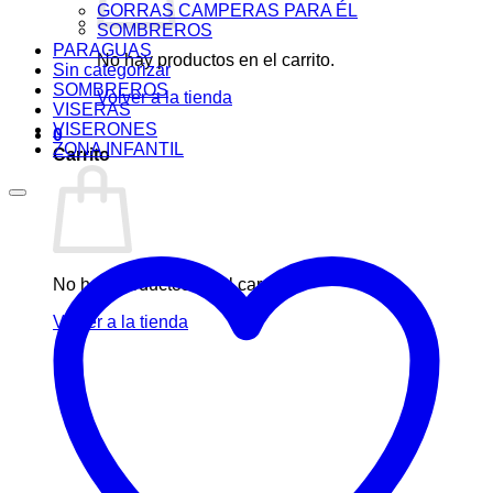
GORRAS CAMPERAS PARA ÉL
SOMBREROS
PARAGUAS
No hay productos en el carrito.
Sin categorizar
SOMBREROS
Volver a la tienda
VISERAS
VISERONES
0
ZONA INFANTIL
Carrito
No hay productos en el carrito.
Volver a la tienda