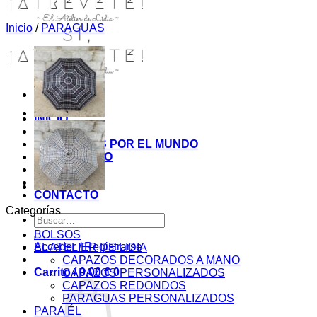
Inicio
/
PARAGUAS
INICIO
TIENDA
MIS COSITAS POR EL MUNDO
EL COMIENZO
BLOG
PAGOS
CONTACTO
Categorías
Buscar
por:
BOLSOS
Acceder / Registrarse
EL ATELIER DE LIDIA
CAPAZOS DECORADOS A MANO
Carrito /
0,00
€
0
CAPAZOS PERSONALIZADOS
CAPAZOS REDONDOS
PARAGUAS PERSONALIZADOS
PARA ÉL