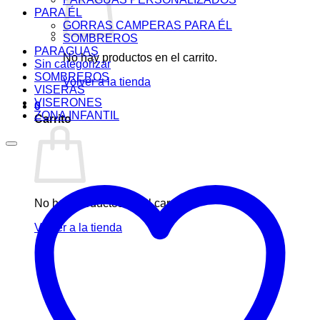
PARA ÉL
GORRAS CAMPERAS PARA ÉL
SOMBREROS
PARAGUAS
No hay productos en el carrito.
Sin categorizar
SOMBREROS
Volver a la tienda
VISERAS
VISERONES
0
ZONA INFANTIL
Carrito
No hay productos en el carrito.
Volver a la tienda