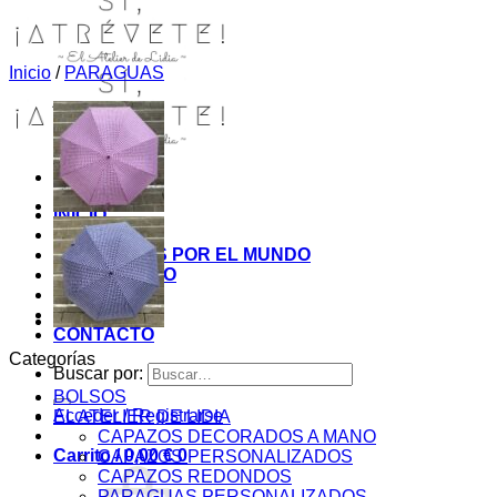
Inicio
/
PARAGUAS
INICIO
TIENDA
MIS COSITAS POR EL MUNDO
EL COMIENZO
BLOG
PAGOS
CONTACTO
Categorías
Buscar por:
BOLSOS
Acceder / Registrarse
EL ATELIER DE LIDIA
CAPAZOS DECORADOS A MANO
Carrito /
0,00
€
0
CAPAZOS PERSONALIZADOS
CAPAZOS REDONDOS
PARAGUAS PERSONALIZADOS