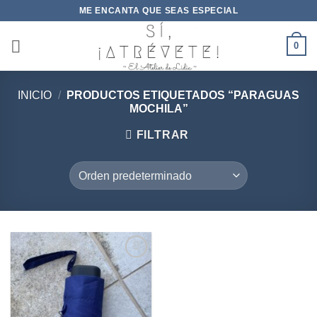
Saltar
ME ENCANTA QUE SEAS ESPECIAL
al
contenido
0
INICIO
/
PRODUCTOS ETIQUETADOS “PARAGUAS
MOCHILA”
FILTRAR
Añadir
a la
lista de
deseos