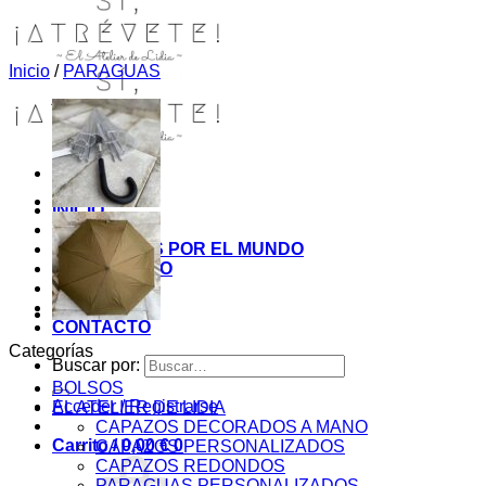
Inicio
/
PARAGUAS
INICIO
TIENDA
MIS COSITAS POR EL MUNDO
EL COMIENZO
BLOG
PAGOS
CONTACTO
Categorías
Buscar por:
BOLSOS
Acceder / Registrarse
EL ATELIER DE LIDIA
CAPAZOS DECORADOS A MANO
Carrito /
0,00
€
0
CAPAZOS PERSONALIZADOS
CAPAZOS REDONDOS
PARAGUAS PERSONALIZADOS