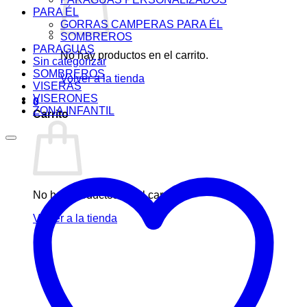
PARA ÉL
GORRAS CAMPERAS PARA ÉL
SOMBREROS
PARAGUAS
No hay productos en el carrito.
Sin categorizar
SOMBREROS
Volver a la tienda
VISERAS
VISERONES
0
ZONA INFANTIL
Carrito
No hay productos en el carrito.
Volver a la tienda