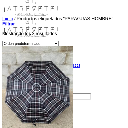
Inicio
/
Productos etiquetados “PARAGUAS HOMBRE”
Filtrar
Mostrando los 2 resultados
INICIO
TIENDA
MIS COSITAS POR EL MUNDO
EL COMIENZO
BLOG
PAGOS
CONTACTO
Buscar por:
Acceder / Registrarse
Carrito /
0,00
€
0