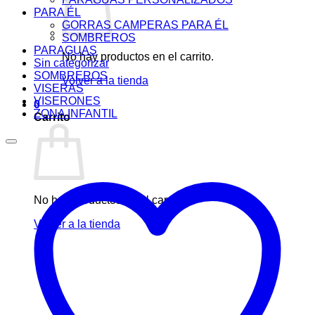
PARA ÉL
GORRAS CAMPERAS PARA ÉL
SOMBREROS
PARAGUAS
No hay productos en el carrito.
Sin categorizar
SOMBREROS
Volver a la tienda
VISERAS
VISERONES
0
ZONA INFANTIL
Carrito
No hay productos en el carrito.
Volver a la tienda