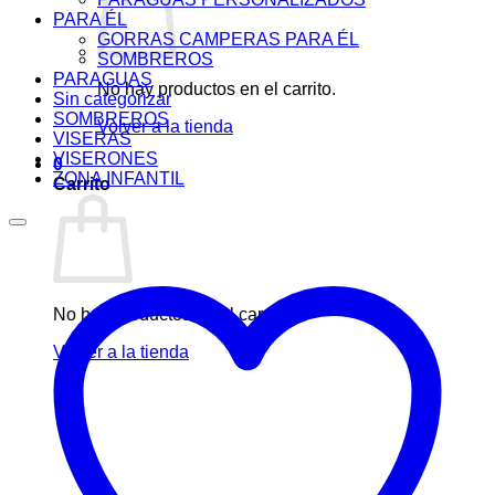
PARA ÉL
GORRAS CAMPERAS PARA ÉL
SOMBREROS
PARAGUAS
No hay productos en el carrito.
Sin categorizar
SOMBREROS
Volver a la tienda
VISERAS
VISERONES
0
ZONA INFANTIL
Carrito
No hay productos en el carrito.
Volver a la tienda