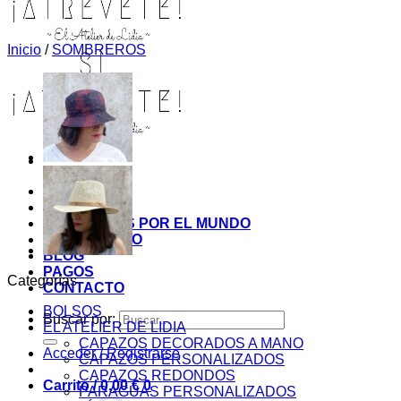
Inicio
/
SOMBREROS
INICIO
TIENDA
MIS COSITAS POR EL MUNDO
EL COMIENZO
BLOG
PAGOS
Categorías
CONTACTO
BOLSOS
Buscar por:
EL ATELIER DE LIDIA
CAPAZOS DECORADOS A MANO
Acceder / Registrarse
CAPAZOS PERSONALIZADOS
CAPAZOS REDONDOS
Carrito /
0,00
€
0
PARAGUAS PERSONALIZADOS