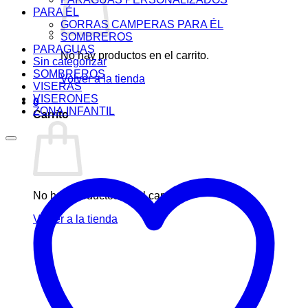
PARA ÉL
GORRAS CAMPERAS PARA ÉL
SOMBREROS
PARAGUAS
No hay productos en el carrito.
Sin categorizar
SOMBREROS
Volver a la tienda
VISERAS
VISERONES
0
ZONA INFANTIL
Carrito
No hay productos en el carrito.
Volver a la tienda