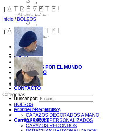
Inicio
/
BOLSOS
INICIO
TIENDA
MIS COSITAS POR EL MUNDO
EL COMIENZO
BLOG
PAGOS
CONTACTO
Categorías
Buscar por:
BOLSOS
Acceder / Registrarse
EL ATELIER DE LIDIA
CAPAZOS DECORADOS A MANO
Carrito /
0,00
€
0
CAPAZOS PERSONALIZADOS
CAPAZOS REDONDOS
PARAGUAS PERSONALIZADOS