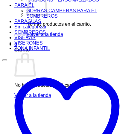
PARA ÉL
GORRAS CAMPERAS PARA ÉL
SOMBREROS
PARAGUAS
No hay productos en el carrito.
Sin categorizar
SOMBREROS
Volver a la tienda
VISERAS
VISERONES
0
ZONA INFANTIL
Carrito
No hay productos en el carrito.
Volver a la tienda