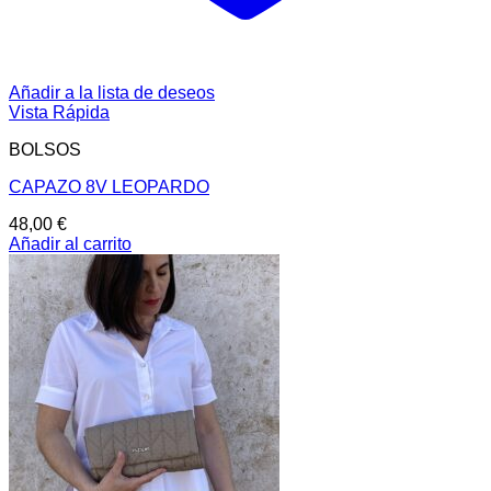
Añadir a la lista de deseos
Vista Rápida
BOLSOS
CAPAZO 8V LEOPARDO
48,00
€
Añadir al carrito