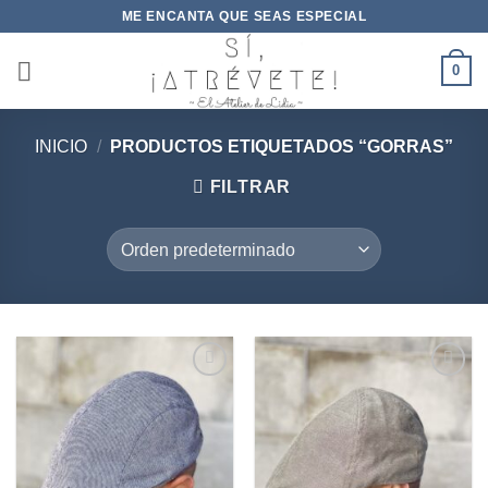
Saltar
ME ENCANTA QUE SEAS ESPECIAL
al
contenido
0
INICIO
/
PRODUCTOS ETIQUETADOS “GORRAS”
FILTRAR
Añadir
Añadir
a la
a la
lista de
lista de
deseos
deseos