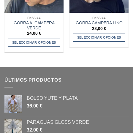
la
la
página
página
de
de
PARA ÉL
PARA ÉL
producto
producto
GORRA A. CAMPERA
GORRA CAMPERA LINO
VERDE
28,00
€
24,00
€
SELECCIONAR OPCIONES
SELECCIONAR OPCIONES
Este
Este
producto
producto
tiene
tiene
múltiples
múltiples
variantes.
variantes.
Las
ÚLTIMOS PRODUCTOS
Las
opciones
opciones
se
se
pueden
BOLSO YUTE Y PLATA
pueden
elegir
elegir
36,00
€
en
en
la
la
página
PARAGUAS GLOSS VERDE
página
de
32,00
€
de
producto