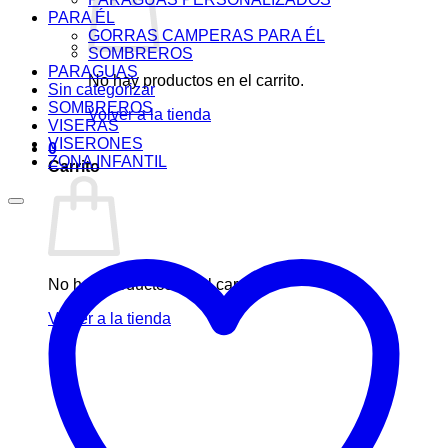
PARA ÉL
GORRAS CAMPERAS PARA ÉL
SOMBREROS
PARAGUAS
No hay productos en el carrito.
Sin categorizar
SOMBREROS
Volver a la tienda
VISERAS
VISERONES
0
ZONA INFANTIL
Carrito
No hay productos en el carrito.
Volver a la tienda