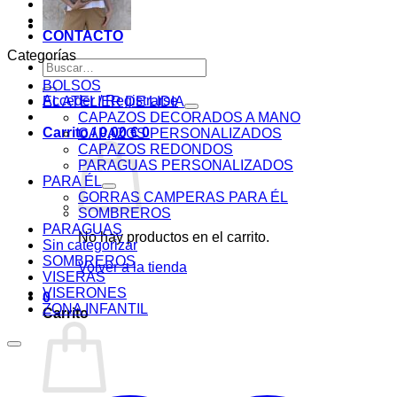
BLOG
PAGOS
CONTACTO
Categorías
Buscar
por:
BOLSOS
Acceder / Registrarse
EL ATELIER DE LIDIA
CAPAZOS DECORADOS A MANO
Carrito /
0,00
€
0
CAPAZOS PERSONALIZADOS
CAPAZOS REDONDOS
PARAGUAS PERSONALIZADOS
PARA ÉL
GORRAS CAMPERAS PARA ÉL
SOMBREROS
PARAGUAS
No hay productos en el carrito.
Sin categorizar
SOMBREROS
Volver a la tienda
VISERAS
VISERONES
0
ZONA INFANTIL
Carrito