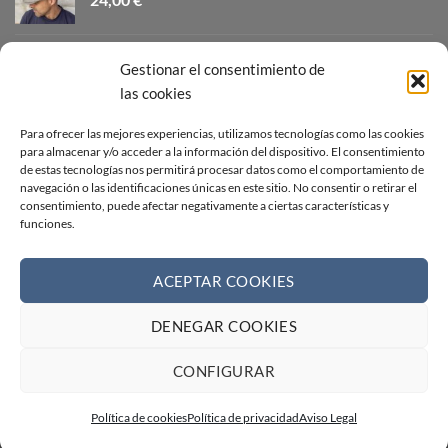
CANOTIER ALA CORTA
Gestionar el consentimiento de
32,00
€
las cookies
GORRA CAMPERA AZUL TEJANO
Para ofrecer las mejores experiencias, utilizamos tecnologías como las cookies
para almacenar y/o acceder a la información del dispositivo. El consentimiento
24,00
€
de estas tecnologías nos permitirá procesar datos como el comportamiento de
navegación o las identificaciones únicas en este sitio. No consentir o retirar el
consentimiento, puede afectar negativamente a ciertas características y
SOMBRERO INDIANA BLANCO
funciones.
26,00
€
ACEPTAR COOKIES
DENEGAR COOKIES
Visa
PayPal
Stripe
MasterCard
Cash
On
AVISO LEGAL
CONDICIONES DE VENTA
CONTACTO
CONFIGURAR
Delivery
POLÍTICA DE COOKIES
POLÍTICA DE PRIVACIDAD
FORMULARIO DE DESISTIMIENTO
RECLAMACIONES
Política de cookies
Política de privacidad
Aviso Legal
Copyright 2026 ©
Web creada por BIT INFORMÁTICA LODOSA