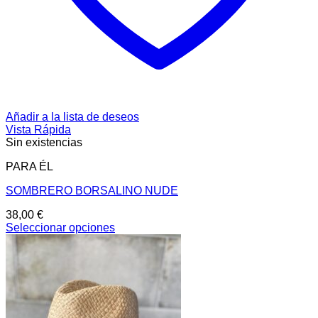
Añadir a la lista de deseos
Vista Rápida
Sin existencias
PARA ÉL
SOMBRERO BORSALINO NUDE
38,00
€
Seleccionar opciones
Este
producto
tiene
múltiples
variantes.
Las
opciones