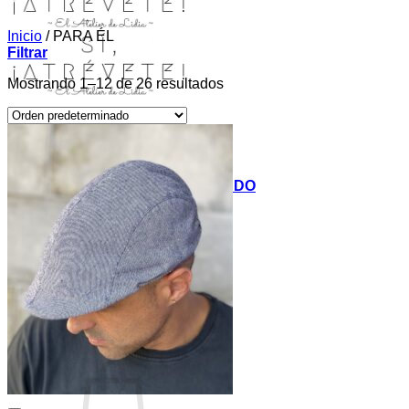
Inicio
/
PARA ÉL
Filtrar
Mostrando 1–12 de 26 resultados
INICIO
TIENDA
MIS COSITAS POR EL MUNDO
EL COMIENZO
BLOG
PAGOS
CONTACTO
Buscar
por:
Acceder / Registrarse
Carrito /
0,00
€
0