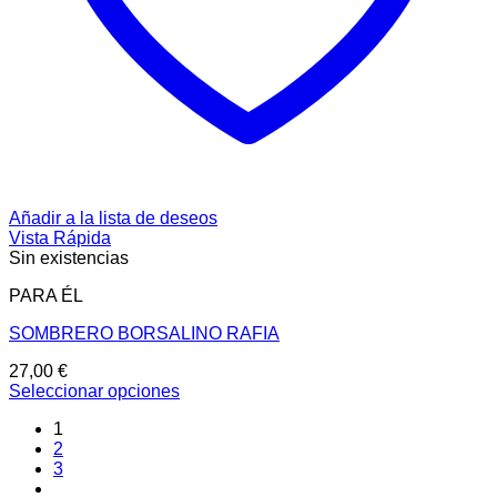
Añadir a la lista de deseos
Vista Rápida
Sin existencias
PARA ÉL
SOMBRERO BORSALINO RAFIA
27,00
€
Seleccionar opciones
Este
1
producto
2
tiene
3
múltiples
variantes.