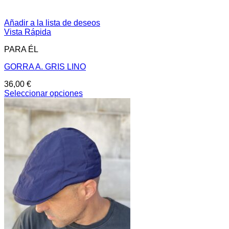
Añadir a la lista de deseos
Vista Rápida
PARA ÉL
GORRA A. GRIS LINO
36,00
€
Seleccionar opciones
Este
producto
tiene
múltiples
variantes.
Las
opciones
se
pueden
elegir
en
la
página
de