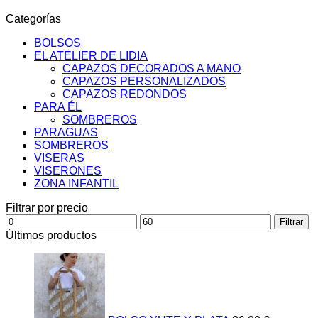
Las
Categorías
opciones
se
BOLSOS
pueden
EL ATELIER DE LIDIA
elegir
CAPAZOS DECORADOS A MANO
en
CAPAZOS PERSONALIZADOS
la
CAPAZOS REDONDOS
página
PARA ÉL
de
SOMBREROS
producto
PARAGUAS
SOMBREROS
VISERAS
VISERONES
ZONA INFANTIL
Filtrar por precio
Precio
Precio
Filtrar
mínimo
máximo
Últimos productos