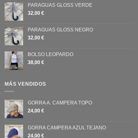
de
de
PARAGUAS GLOSS VERDE
producto
producto
32,00
€
PARAGUAS GLOSS NEGRO
32,00
€
BOLSO LEOPARDO
38,00
€
MÁS VENDIDOS
GORRA A. CAMPERA TOPO
24,00
€
GORRA CAMPERA AZUL TEJANO
24,00
€