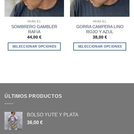
PARA ÉL
PARA ÉL
SOMBRERO GAMBLER
GORRA CAMPERA LINO
RAFIA
ROJO Y AZUL
44,00
€
38,00
€
SELECCIONAR OPCIONES
SELECCIONAR OPCIONES
Este
Este
producto
producto
tiene
tiene
múltiples
múltiples
variantes.
variantes.
Las
Las
opciones
opciones
ÚLTIMOS PRODUCTOS
se
se
pueden
pueden
elegir
elegir
BOLSO YUTE Y PLATA
en
en
36,00
€
la
la
página
página