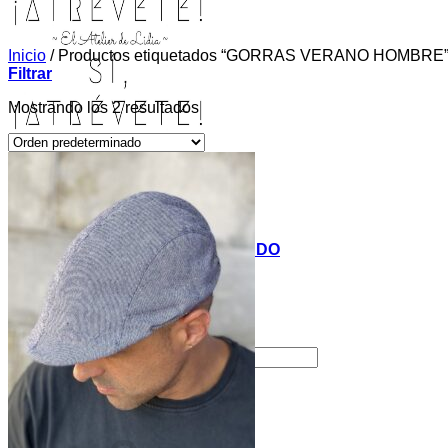
Inicio
/
Productos etiquetados “GORRAS VERANO HOMBRE
Filtrar
Mostrando los 2 resultados
INICIO
TIENDA
MIS COSITAS POR EL MUNDO
EL COMIENZO
BLOG
PAGOS
CONTACTO
Buscar por:
Acceder / Registrarse
Carrito /
0,00
€
0