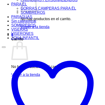
PARA ÉL
GORRAS CAMPERAS PARA ÉL
SOMBREROS
PARAGUAS
No hay productos en el carrito.
Sin categorizar
SOMBREROS
Volver a la tienda
VISERAS
VISERONES
0
ZONA INFANTIL
Carrito
No hay productos en el carrito.
Volver a la tienda