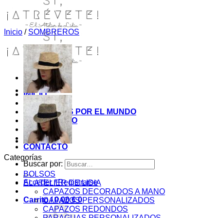
Inicio
/
SOMBREROS
INICIO
TIENDA
MIS COSITAS POR EL MUNDO
EL COMIENZO
BLOG
PAGOS
CONTACTO
Categorías
Buscar por:
BOLSOS
Acceder / Registrarse
EL ATELIER DE LIDIA
CAPAZOS DECORADOS A MANO
Carrito /
0,00
€
0
CAPAZOS PERSONALIZADOS
CAPAZOS REDONDOS
PARAGUAS PERSONALIZADOS