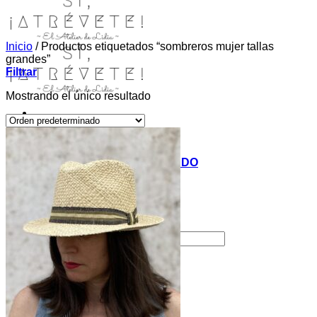
Inicio
/
Productos etiquetados “sombreros mujer tallas
grandes”
Filtrar
Mostrando el único resultado
INICIO
TIENDA
MIS COSITAS POR EL MUNDO
EL COMIENZO
BLOG
PAGOS
CONTACTO
Buscar por:
Acceder / Registrarse
Carrito /
0,00
€
0