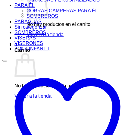
PARA ÉL
GORRAS CAMPERAS PARA ÉL
SOMBREROS
PARAGUAS
No hay productos en el carrito.
Sin categorizar
SOMBREROS
Volver a la tienda
VISERAS
VISERONES
0
ZONA INFANTIL
Carrito
No hay productos en el carrito.
Volver a la tienda