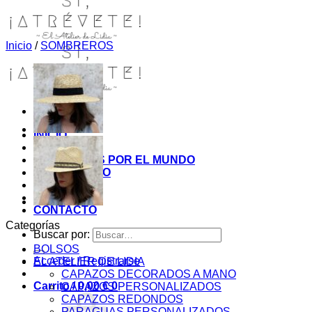
Inicio
/
SOMBREROS
INICIO
TIENDA
MIS COSITAS POR EL MUNDO
EL COMIENZO
BLOG
PAGOS
CONTACTO
Categorías
Buscar por:
BOLSOS
Acceder / Registrarse
EL ATELIER DE LIDIA
CAPAZOS DECORADOS A MANO
Carrito /
0,00
€
0
CAPAZOS PERSONALIZADOS
CAPAZOS REDONDOS
PARAGUAS PERSONALIZADOS