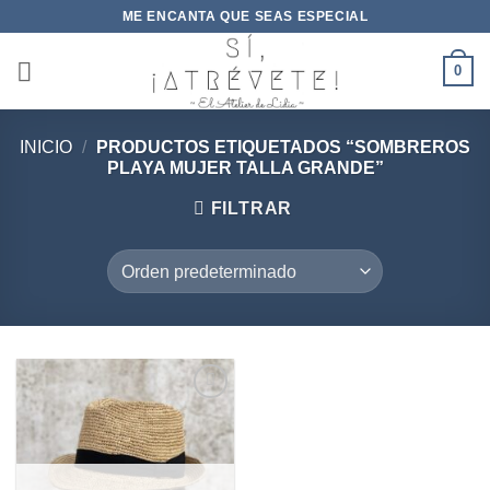
Saltar
ME ENCANTA QUE SEAS ESPECIAL
al
contenido
0
INICIO
/
PRODUCTOS ETIQUETADOS “SOMBREROS
PLAYA MUJER TALLA GRANDE”
FILTRAR
Añadir
a la
lista de
deseos