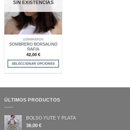
SIN EXISTENCIAS
SOMBREROS
SOMBRERO BORSALINO
RAFIA
42,00
€
SELECCIONAR OPCIONES
Este
producto
tiene
múltiples
variantes.
ÚLTIMOS PRODUCTOS
Las
opciones
se
BOLSO YUTE Y PLATA
pueden
elegir
36,00
€