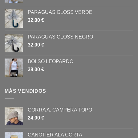
en
la
PARAGUAS GLOSS VERDE
página
32,00
€
de
producto
PARAGUAS GLOSS NEGRO
32,00
€
BOLSO LEOPARDO
38,00
€
MÁS VENDIDOS
GORRA A. CAMPERA TOPO
24,00
€
CANOTIER ALA CORTA