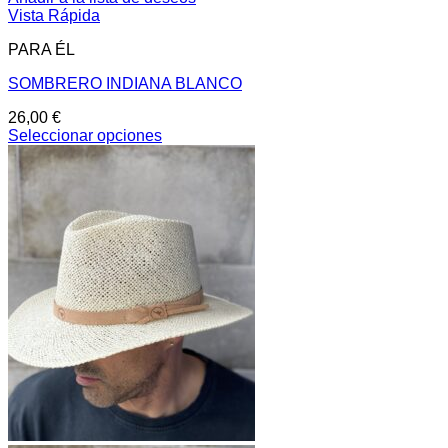
Vista Rápida
PARA ÉL
SOMBRERO INDIANA BLANCO
26,00
€
Seleccionar opciones
Este
producto
tiene
múltiples
variantes.
Las
opciones
se
pueden
elegir
en
la
página
de
producto