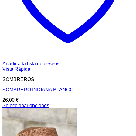
Añadir a la lista de deseos
Vista Rápida
SOMBREROS
SOMBRERO INDIANA BLANCO
26,00
€
Seleccionar opciones
Este
producto
tiene
múltiples
variantes.