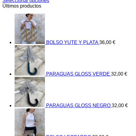
Seleccionar opciones
Este
Últimos productos
producto
tiene
múltiples
variantes.
Las
opciones
BOLSO YUTE Y PLATA
36,00
€
se
pueden
elegir
en
la
página
PARAGUAS GLOSS VERDE
32,00
€
de
producto
PARAGUAS GLOSS NEGRO
32,00
€