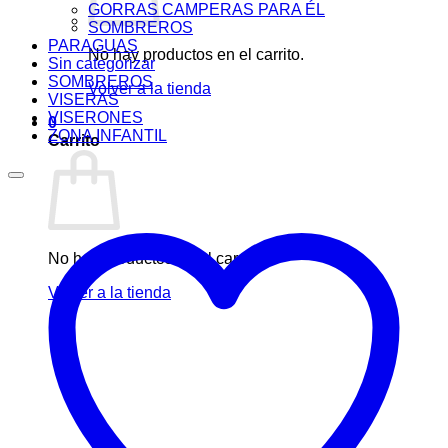
GORRAS CAMPERAS PARA ÉL
SOMBREROS
PARAGUAS
No hay productos en el carrito.
Sin categorizar
SOMBREROS
Volver a la tienda
VISERAS
VISERONES
0
ZONA INFANTIL
Carrito
No hay productos en el carrito.
Volver a la tienda