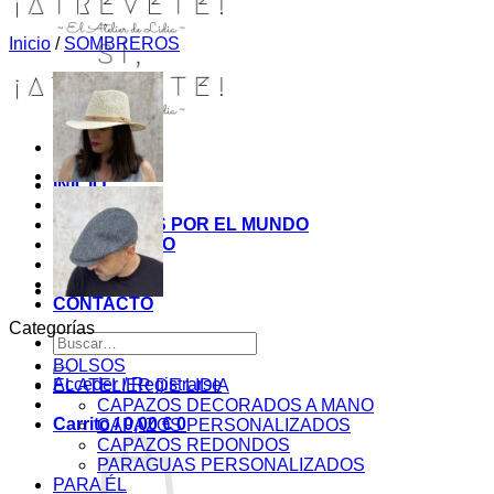
Inicio
/
SOMBREROS
INICIO
TIENDA
MIS COSITAS POR EL MUNDO
EL COMIENZO
BLOG
PAGOS
CONTACTO
Categorías
Buscar
por:
BOLSOS
Acceder / Registrarse
EL ATELIER DE LIDIA
CAPAZOS DECORADOS A MANO
Carrito /
0,00
€
0
CAPAZOS PERSONALIZADOS
CAPAZOS REDONDOS
PARAGUAS PERSONALIZADOS
PARA ÉL