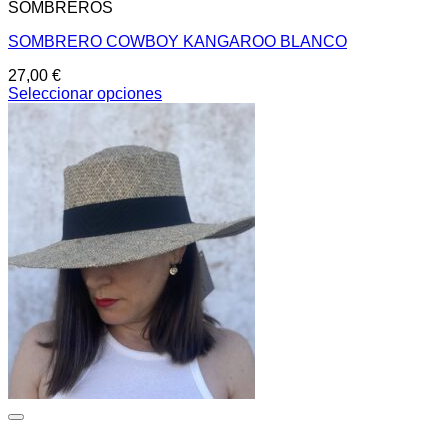
SOMBREROS
SOMBRERO COWBOY KANGAROO BLANCO
27,00
€
Seleccionar opciones
Este
producto
tiene
múltiples
variantes.
Las
opciones
se
pueden
elegir
en
la
página
de
producto