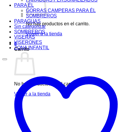
PARA ÉL
GORRAS CAMPERAS PARA ÉL
SOMBREROS
PARAGUAS
No hay productos en el carrito.
Sin categorizar
SOMBREROS
Volver a la tienda
VISERAS
VISERONES
0
ZONA INFANTIL
Carrito
No hay productos en el carrito.
Volver a la tienda