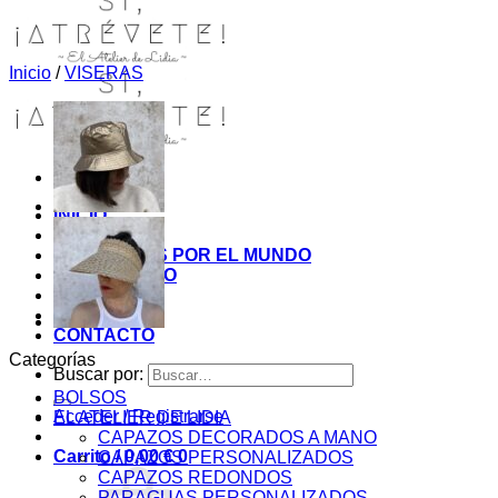
Inicio
/
VISERAS
INICIO
TIENDA
MIS COSITAS POR EL MUNDO
EL COMIENZO
BLOG
PAGOS
CONTACTO
Categorías
Buscar por:
BOLSOS
Acceder / Registrarse
EL ATELIER DE LIDIA
CAPAZOS DECORADOS A MANO
Carrito /
0,00
€
0
CAPAZOS PERSONALIZADOS
CAPAZOS REDONDOS
PARAGUAS PERSONALIZADOS