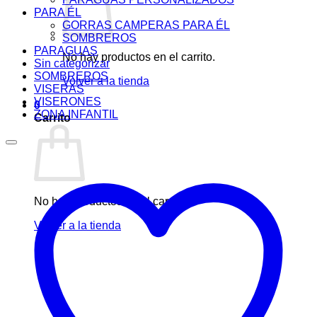
PARA ÉL
GORRAS CAMPERAS PARA ÉL
SOMBREROS
PARAGUAS
No hay productos en el carrito.
Sin categorizar
SOMBREROS
Volver a la tienda
VISERAS
VISERONES
0
ZONA INFANTIL
Carrito
No hay productos en el carrito.
Volver a la tienda