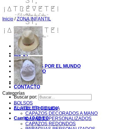
Inicio
/
ZONA INFANTIL
INICIO
TIENDA
MIS COSITAS POR EL MUNDO
EL COMIENZO
BLOG
PAGOS
CONTACTO
Categorías
Buscar por:
BOLSOS
Acceder / Registrarse
EL ATELIER DE LIDIA
CAPAZOS DECORADOS A MANO
Carrito /
0,00
€
0
CAPAZOS PERSONALIZADOS
CAPAZOS REDONDOS
PARAGUAS PERSONALIZADOS