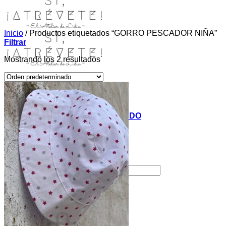
Inicio
/
Productos etiquetados “GORRO PESCADOR NIÑA”
Filtrar
Mostrando los 2 resultados
INICIO
TIENDA
MIS COSITAS POR EL MUNDO
EL COMIENZO
BLOG
PAGOS
CONTACTO
Buscar por:
Acceder / Registrarse
Carrito /
0,00
€
0