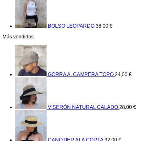
BOLSO LEOPARDO
38,00
€
Más vendidos
GORRA A. CAMPERA TOPO
24,00
€
VISERÓN NATURAL CALADO
28,00
€
CANOTIER ALA CORTA
32,00
€