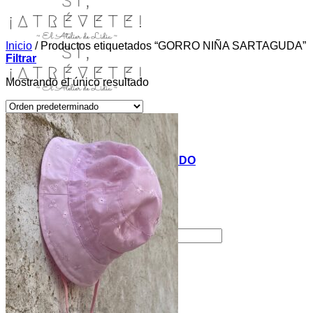
Inicio
/
Productos etiquetados “GORRO NIÑA SARTAGUDA”
Filtrar
Mostrando el único resultado
INICIO
TIENDA
MIS COSITAS POR EL MUNDO
EL COMIENZO
BLOG
PAGOS
CONTACTO
Buscar por:
Acceder / Registrarse
Carrito /
0,00
€
0