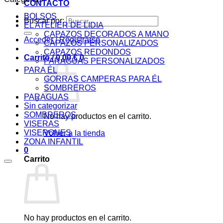
CONTACTO
BOLSOS
Buscar por:
EL ATELIER DE LIDIA
CAPAZOS DECORADOS A MANO
Acceder / Registrarse
CAPAZOS PERSONALIZADOS
CAPAZOS REDONDOS
Carrito /
0,00
€
0
PARAGUAS PERSONALIZADOS
PARA ÉL
GORRAS CAMPERAS PARA ÉL
SOMBREROS
PARAGUAS
Sin categorizar
SOMBREROS
No hay productos en el carrito.
VISERAS
VISERONES
Volver a la tienda
ZONA INFANTIL
0
Carrito
No hay productos en el carrito.