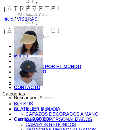
Inicio
/
VISERAS
INICIO
TIENDA
MIS COSITAS POR EL MUNDO
EL COMIENZO
BLOG
PAGOS
CONTACTO
Categorías
Buscar por:
BOLSOS
Acceder / Registrarse
EL ATELIER DE LIDIA
CAPAZOS DECORADOS A MANO
Carrito /
0,00
€
0
CAPAZOS PERSONALIZADOS
CAPAZOS REDONDOS
PARAGUAS PERSONALIZADOS