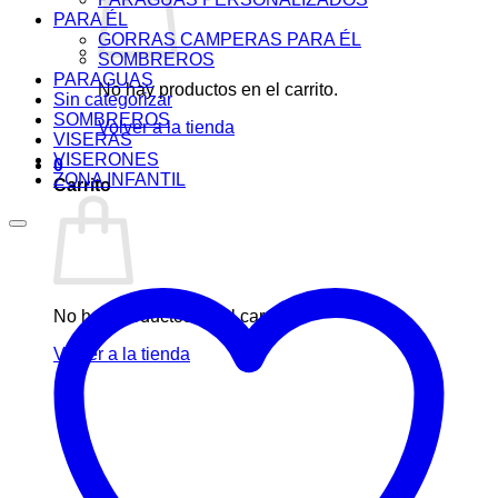
PARA ÉL
GORRAS CAMPERAS PARA ÉL
SOMBREROS
PARAGUAS
No hay productos en el carrito.
Sin categorizar
SOMBREROS
Volver a la tienda
VISERAS
VISERONES
0
ZONA INFANTIL
Carrito
No hay productos en el carrito.
Volver a la tienda