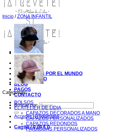
Inicio
/
ZONA INFANTIL
INICIO
TIENDA
MIS COSITAS POR EL MUNDO
EL COMIENZO
BLOG
PAGOS
Categorías
CONTACTO
BOLSOS
Buscar por:
EL ATELIER DE LIDIA
CAPAZOS DECORADOS A MANO
Acceder / Registrarse
CAPAZOS PERSONALIZADOS
CAPAZOS REDONDOS
Carrito /
0,00
€
0
PARAGUAS PERSONALIZADOS