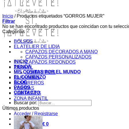
Inicio
/
Productos etiquetados “GORROS MUJER”
Filtrar
No se han encontrado productos que coincidan con tu selecci
Categorías
BOLSOS
EL ATELIER DE LIDIA
CAPAZOS DECORADOS A MANO
CAPAZOS PERSONALIZADOS
INICIO
CAPAZOS REDONDOS
TIENDA
PARA ÉL
MIS COSITAS POR EL MUNDO
SOMBREROS
EL COMIENZO
PARAGUAS
BLOG
SOMBREROS
PAGOS
VISERAS
CONTACTO
VISERONES
ZONA INFANTIL
Buscar por:
Últimos productos
Acceder / Registrarse
Carrito /
0,00
€
0