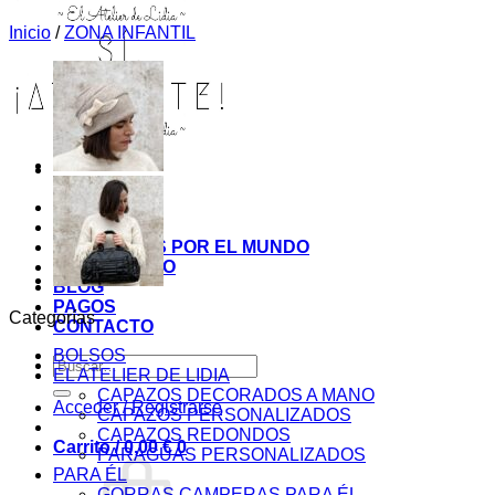
Inicio
/
ZONA INFANTIL
INICIO
TIENDA
MIS COSITAS POR EL MUNDO
EL COMIENZO
BLOG
PAGOS
Categorías
CONTACTO
BOLSOS
Buscar
EL ATELIER DE LIDIA
por:
CAPAZOS DECORADOS A MANO
Acceder / Registrarse
CAPAZOS PERSONALIZADOS
CAPAZOS REDONDOS
Carrito /
0,00
€
0
PARAGUAS PERSONALIZADOS
PARA ÉL
GORRAS CAMPERAS PARA ÉL