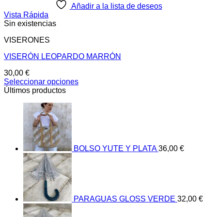
Añadir a la lista de deseos
Vista Rápida
Sin existencias
VISERONES
VISERÓN LEOPARDO MARRÓN
30,00
€
Seleccionar opciones
Este
Últimos productos
producto
tiene
múltiples
variantes.
Las
opciones
BOLSO YUTE Y PLATA
36,00
€
se
pueden
elegir
en
la
página
PARAGUAS GLOSS VERDE
32,00
€
de
producto