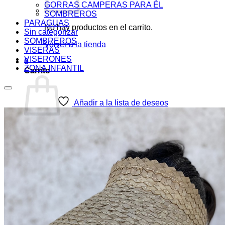
GORRAS CAMPERAS PARA ÉL
SOMBREROS
PARAGUAS
No hay productos en el carrito.
Sin categorizar
SOMBREROS
Volver a la tienda
VISERAS
VISERONES
0
ZONA INFANTIL
Carrito
Añadir a la lista de deseos
No hay productos en el carrito.
Volver a la tienda