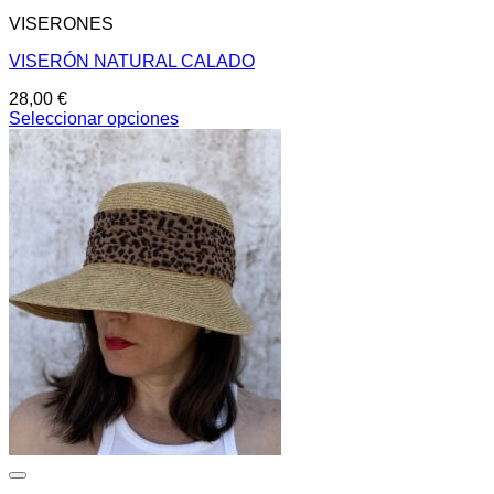
VISERONES
VISERÓN NATURAL CALADO
28,00
€
Seleccionar opciones
Este
producto
tiene
múltiples
variantes.
Las
opciones
se
pueden
elegir
en
la
página
de
producto