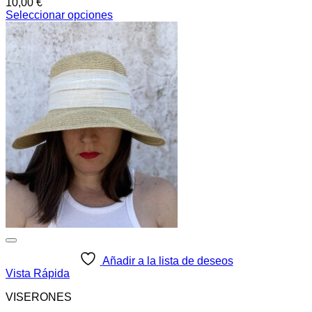
10,00
€
Seleccionar opciones
Este
producto
tiene
múltiples
variantes.
Las
opciones
se
pueden
elegir
en
la
página
de
producto
Añadir a la lista de deseos
Vista Rápida
VISERONES