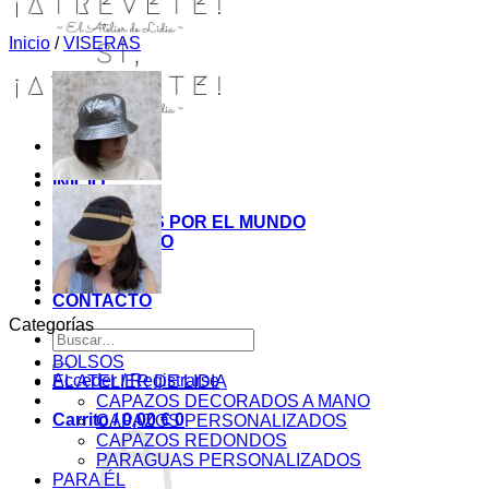
Inicio
/
VISERAS
INICIO
TIENDA
MIS COSITAS POR EL MUNDO
EL COMIENZO
BLOG
PAGOS
CONTACTO
Categorías
Buscar
por:
BOLSOS
Acceder / Registrarse
EL ATELIER DE LIDIA
CAPAZOS DECORADOS A MANO
Carrito /
0,00
€
0
CAPAZOS PERSONALIZADOS
CAPAZOS REDONDOS
PARAGUAS PERSONALIZADOS
PARA ÉL