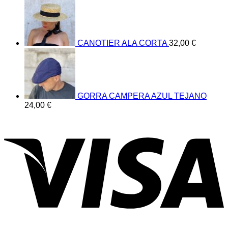
CANOTIER ALA CORTA
32,00
€
GORRA CAMPERA AZUL TEJANO
24,00
€
V