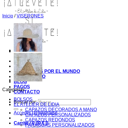
Inicio
/
VISERONES
INICIO
TIENDA
MIS COSITAS POR EL MUNDO
EL COMIENZO
BLOG
PAGOS
Categorías
CONTACTO
BOLSOS
Buscar por:
EL ATELIER DE LIDIA
CAPAZOS DECORADOS A MANO
Acceder / Registrarse
CAPAZOS PERSONALIZADOS
CAPAZOS REDONDOS
Carrito /
0,00
€
0
PARAGUAS PERSONALIZADOS