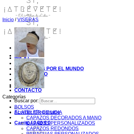
Inicio
/
VISERAS
INICIO
TIENDA
MIS COSITAS POR EL MUNDO
EL COMIENZO
BLOG
PAGOS
CONTACTO
Categorías
Buscar por:
BOLSOS
Acceder / Registrarse
EL ATELIER DE LIDIA
CAPAZOS DECORADOS A MANO
Carrito /
0,00
€
0
CAPAZOS PERSONALIZADOS
CAPAZOS REDONDOS
PARAGUAS PERSONALIZADOS