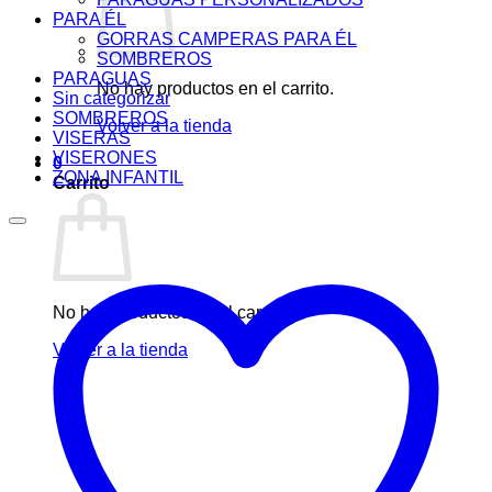
PARA ÉL
GORRAS CAMPERAS PARA ÉL
SOMBREROS
PARAGUAS
No hay productos en el carrito.
Sin categorizar
SOMBREROS
Volver a la tienda
VISERAS
VISERONES
0
ZONA INFANTIL
Carrito
No hay productos en el carrito.
Volver a la tienda