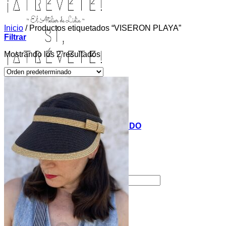
Inicio
/
Productos etiquetados “VISERON PLAYA”
Filtrar
Mostrando los 2 resultados
INICIO
TIENDA
MIS COSITAS POR EL MUNDO
EL COMIENZO
BLOG
PAGOS
CONTACTO
Buscar por:
Acceder / Registrarse
Carrito /
0,00
€
0